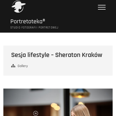
Przejdź
do
treści
Portretoteka®
STUDIO FOTOGRAFII PORTRETOWEJ
Sesja lifestyle – Sheraton Kraków
Gallery