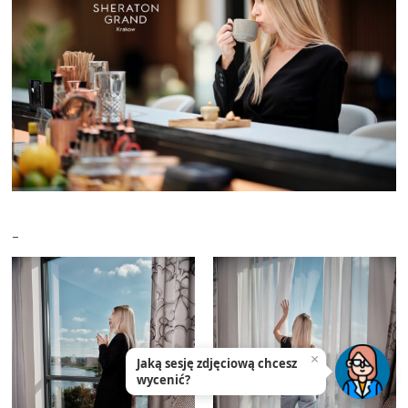
–
×
Jaką sesję zdjęciową chcesz
wycenić?