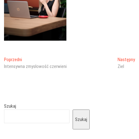
Nawigacja
Poprzedni
Na
Poprzedni
Następny
wpis:
wp
Intensywna zmysłowość czerwieni
Ziel
wpisu
Szukaj
Szukaj