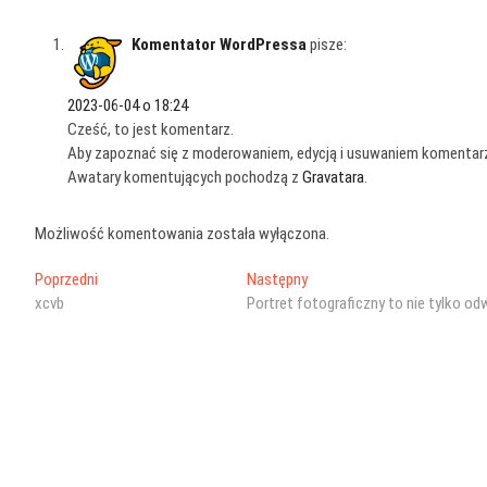
Komentator WordPressa
pisze:
2023-06-04 o 18:24
Cześć, to jest komentarz.
Aby zapoznać się z moderowaniem, edycją i usuwaniem komentarzy
Awatary komentujących pochodzą z
Gravatara
.
Możliwość komentowania została wyłączona.
Nawigacja
Poprzedni
Następny
Poprzedni
Następny
wpis:
wpis:
xcvb
Portret fotograficzny to nie tylko o
wpisu