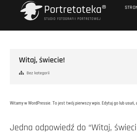
Przejdź
Portretoteka®
STRO
do
treści
STUDIO FOTOGRAFII PORTRETOWEJ
Witaj, świecie!
Bez kategorii
Witamy w WordPressie. To jest twój pierwszy wpis. Edytuj go lub usuń, a
Jedna odpowiedź do “Witaj, świeci