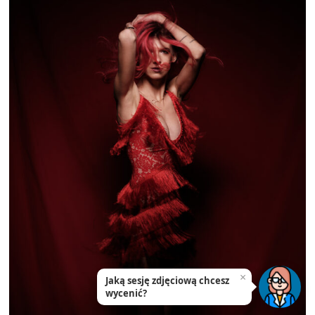
×
Jaką sesję zdjęciową chcesz
wycenić?