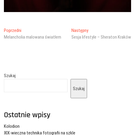
Nawigacja
Poprzedni
Następny
Poprzedni
Następny
wpis:
wpis:
Melancholia malowana światłem
Sesja lifestyle – Sheraton Kraków
wpisu
Szukaj
Szukaj
Ostatnie wpisy
Kolodion
XIX-wieczna technika fotografii na szkle