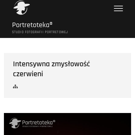
Przejdź
do
treści
Portretoteka®
STUDIO FOTOGRAFII PORTRETOWEJ
Intensywna zmysłowość
czerwieni