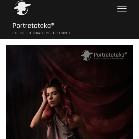
Przejdź
do
treści
Portretoteka®
STUDIO FOTOGRAFII PORTRETOWEJ