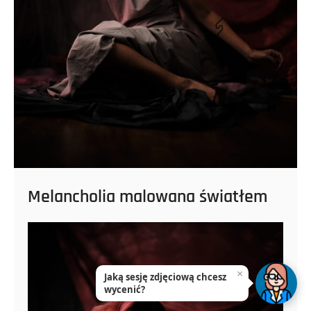
Melancholia malowana światłem
×
Jaką sesję zdjęciową chcesz
wycenić?