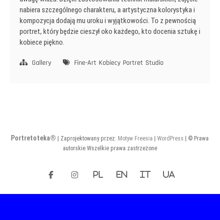
nabiera szczególnego charakteru, a artystyczna kolorystyka i
kompozycja dodają mu uroku i wyjątkowości. To z pewnością
portret, który będzie cieszył oko każdego, kto docenia sztukę i
kobiece piękno.
Gallery
Fine-Art
Kobiecy
Portret
Studio
Portretoteka®
| Zaprojektowany przez:
Motyw Freesia
|
WordPress
| © Prawa
autorskie Wszelkie prawa zastrzeżone
facebook
instagram
PL
EN
IT
UA