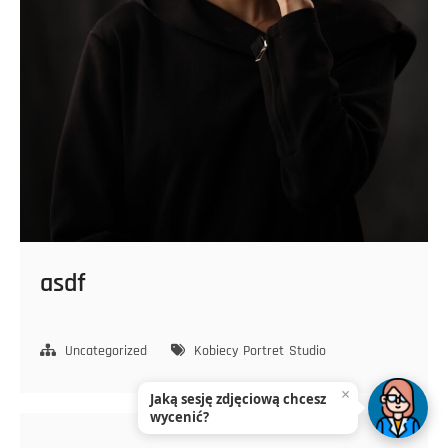
asdf
Uncategorized
Kobiecy
Portret
Studio
×
Jaką sesję zdjęciową chcesz
wycenić?