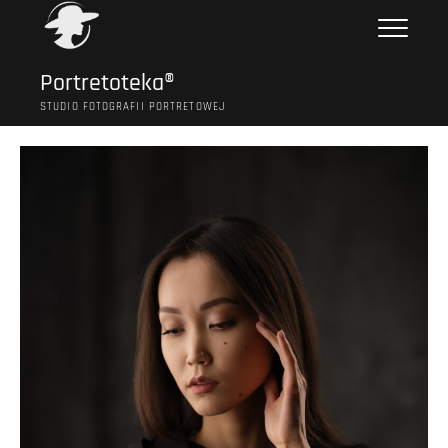
Przejdź
do
treści
Portretoteka®
STUDIO FOTOGRAFII PORTRETOWEJ