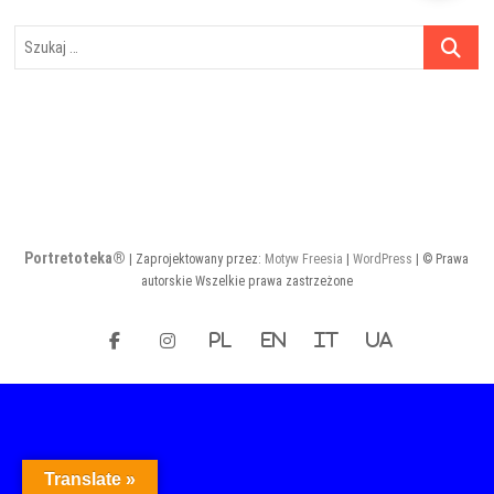
Szukaj
…
Portretoteka®
| Zaprojektowany przez:
Motyw Freesia
|
WordPress
| © Prawa
autorskie Wszelkie prawa zastrzeżone
facebook
instagram
PL
EN
IT
UA
Translate »