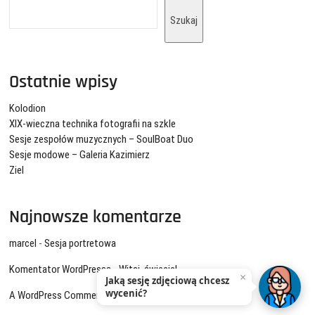
Szukaj
Ostatnie wpisy
Kolodion
XIX-wieczna technika fotografii na szkle
Sesje zespołów muzycznych – SoulBoat Duo
Sesje modowe – Galeria Kazimierz
Ziel
Najnowsze komentarze
marcel
-
Sesja portretowa
Komentator WordPressa
-
Witaj, świecie!
×
Jaką sesję zdjęciową chcesz
wycenić?
A WordPress Commenter
-
WELCOM TO PHOTOGRAPH