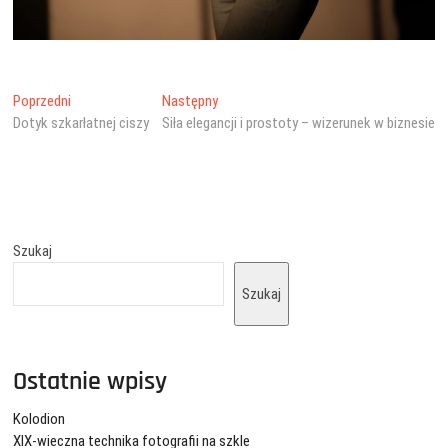
Nawigacja
Poprzedni
Następny
Poprzedni
Następny
wpis:
wpis:
Dotyk szkarłatnej ciszy
Siła elegancji i prostoty – wizerunek w biznesie
wpisu
Szukaj
Szukaj
Ostatnie wpisy
Kolodion
XIX-wieczna technika fotografii na szkle