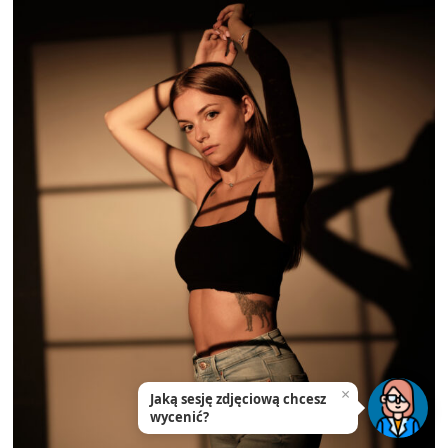
×
Jaką sesję zdjęciową chcesz
wycenić?