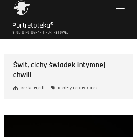
Przejdź
do
treści
Portretoteka®
STUDIO FOTOGRAFII PORTRETOWEJ
Świt, cichy świadek intymnej
chwili
Bez kategorii
Kobiecy
Portret
Studio