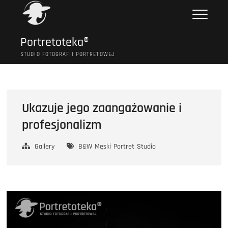
Przejdź
do
treści
Portretoteka®
STUDIO FOTOGRAFII PORTRETOWEJ
Ukazuje jego zaangażowanie i
profesjonalizm
Gallery
B&W
Męski
Portret
Studio