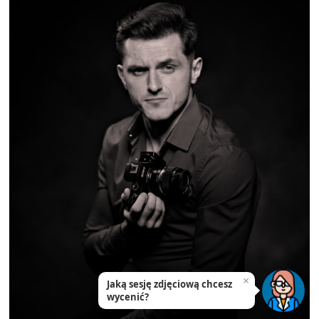
×
Jaką sesję zdjęciową chcesz
wycenić?