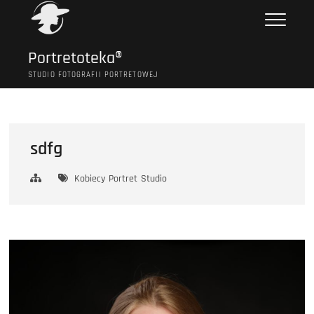
Przejdź
do
treści
Portretoteka®
STUDIO FOTOGRAFII PORTRETOWEJ
sdfg
Kobiecy
Portret
Studio