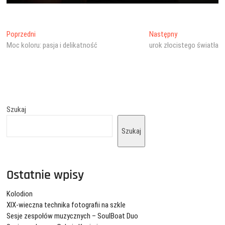
Nawigacja
Poprzedni
Następny
Poprzedni
Następny
wpis:
wpis:
Moc koloru: pasja i delikatność
urok złocistego światła
wpisu
Szukaj
Szukaj
Ostatnie wpisy
Kolodion
XIX-wieczna technika fotografii na szkle
Sesje zespołów muzycznych – SoulBoat Duo