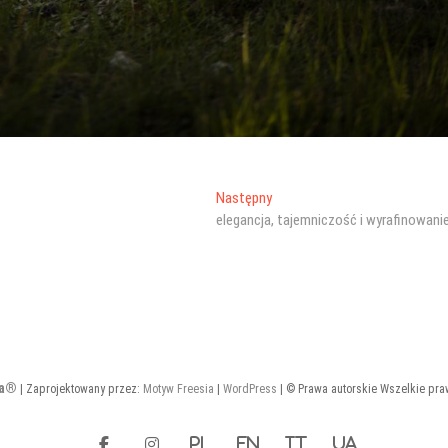
Następny
Następny
wpis:
elegancja, tajemniczość i wyrafinowani
ka®
| Zaprojektowany przez:
Motyw Freesia
|
WordPress
| © Prawa autorskie Wszelkie pr
facebook
instagram
PL
EN
IT
UA