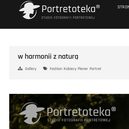
Przejdź
Portretoteka®
STRO
do
treści
STUDIO FOTOGRAFII PORTRETOWEJ
w harmonii z naturą
Gallery
Fashion
Kobiecy
Plener
Portret