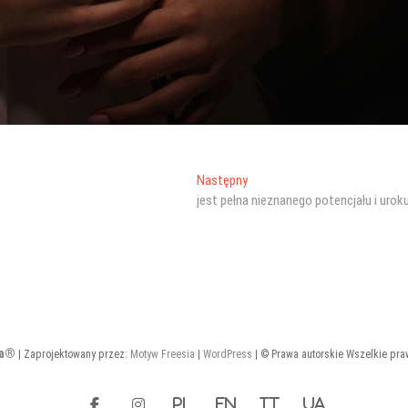
Następny
Następny
wpis:
jest pełna nieznanego potencjału i urok
ka®
| Zaprojektowany przez:
Motyw Freesia
|
WordPress
| © Prawa autorskie Wszelkie pr
facebook
instagram
PL
EN
IT
UA