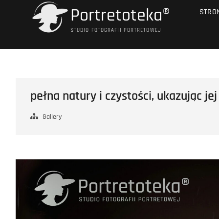
Przejdź
Portretoteka®
STRO
do
treści
STUDIO FOTOGRAFII PORTRETOWEJ
pełna natury i czystości, ukazując jej
Gallery